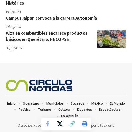
Histórico
18/03/2020
Campus Jalpan convoca a la carrera Autonomía
22/08/2024
Alza en combustibles encarece productos
básicos en Querétaro: FECOPSE
02/05/2026
Inicio
Querétaro
Municipios
Sucesos
México
El Mundo
Política
Turismo
Cultura
Deportes
Espectáculos
La Opinión
Derechos Reservados 2026 © / Desarrollado por bitbox.uno