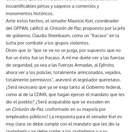
incuantificables pintas y saqueos a comercios y
monumentos históricos.
Ante estos hechos, el senador Mauricio Kuri, coordinador
del GPPAN, calificó al
Cinturón de Paz,
propuesto por la jefa
de gobierno, Claudia Sheinbaum, como un “fracaso” en la
lucha por combatir a los grupos violentos.
Dicen que
lo “
que se ve no se juzga, por supuesto que no
fue un éxito, fue un fracaso. A mí me duele ver a las fuerzas
de seguridad, ya sea a las Fuerzas Armadas, al Ejército,
ahora ver a los policías, totalmente arrinconados, vejados,
totalmente permisivos”, aseveró el legislador queretano.
¿Será necesario que ya se exija tanto al Gobierno federal,
como al de la CDMX, que hagan ejercer el mandato que les
dio el pueblo? ¿Será acepatable que se escuden en
un
Cinturón de Paz
, conformado en su mayoría por
empleados públicos? La respuesta para el senador Kuri es
muy clara: se debe cumplir con el mandato que les dio la
ciudadanía y se debe cuidar a los ciudadanos y a su