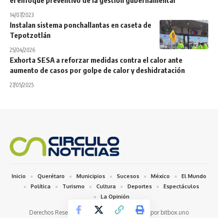
el enfoque preventivo de la gestión gubernamental
14/07/2023
Instalan sistema ponchallantas en caseta de
Tepotzotlán
25/04/2026
Exhorta SESA a reforzar medidas contra el calor ante
aumento de casos por golpe de calor y deshidratación
27/05/2025
Inicio
Querétaro
Municipios
Sucesos
México
El Mundo
Política
Turismo
Cultura
Deportes
Espectáculos
La Opinión
Derechos Reservados 2026 © / Desarrollado por bitbox.uno